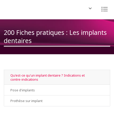
Navigation
Nav
200 Fiches pratiques : Les implants
dentaires
Qu'est-ce qu'un implant dentaire ? Indications et
contre-indications
Pose d'implants
Prothèse sur implant