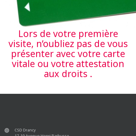
Lors de votre première
visite, n’oubliez pas de vous
présenter avec votre carte
vitale ou votre attestation
aux droits .
CSD Drancy
17-19 Avenue Henri Barbusse