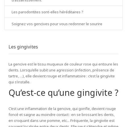
d'assainissement
Les parodontites sont-elles héréditaires ?
Soignez vos gencives pour vous redonner le sourire
Les gingivites
La gencive est le tissu muqueux de couleur rose qui entoure les
dents. Lorsqu’elle subit une agression (infection, présence de
tartre, …), elle devient rouge et inflammatoire : c’est la gingivite
qui s’installe.
Qu’est-ce qu’une gingivite ?
C’est une inflammation de la gencive, qui gonfle, devient rouge
foncé et saigne au moindre contact : en se brossant les dents,
en croquant dans une pomme, etc... Fréquente, la gingivite est
souvent localisée entre deux dents. Elle peut s’étendre et même