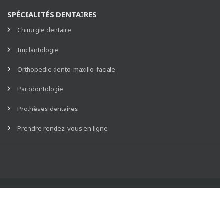
SPÉCIALITÉS DENTAIRES
Chirurgie dentaire
Implantologie
Orthopedie dento-maxillo-faciale
Parodontologie
Prothèses dentaires
Prendre rendez-vous en ligne
Copyright 2026 CSD Drancy |
Mentions légales
Contactez-Nous
Coordonnées
Accueil