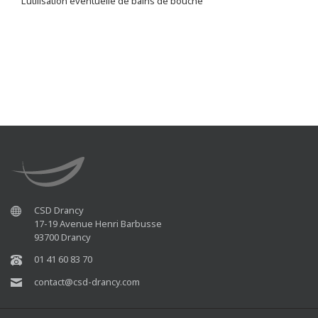
L’utilisation éventuelle de bains de bouche
CSD Drancy
17-19 Avenue Henri Barbusse
93700 Drancy
01 41 60 83 70
contact@csd-drancy.com